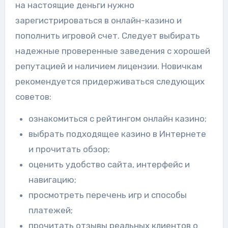
на настоящие деньги нужно
зарегистрироваться в онлайн-казино и
пополнить игровой счет. Следует выбирать
надежные проверенные заведения с хорошей
репутацией и наличием лицензии. Новичкам
рекомендуется придерживаться следующих
советов:
ознакомиться с рейтингом онлайн казино;
выбрать подходящее казино в Интернете
и прочитать обзор;
оценить удобство сайта, интерфейс и
навигацию;
просмотреть перечень игр и способы
платежей;
прочитать отзывы реальных клиентов о