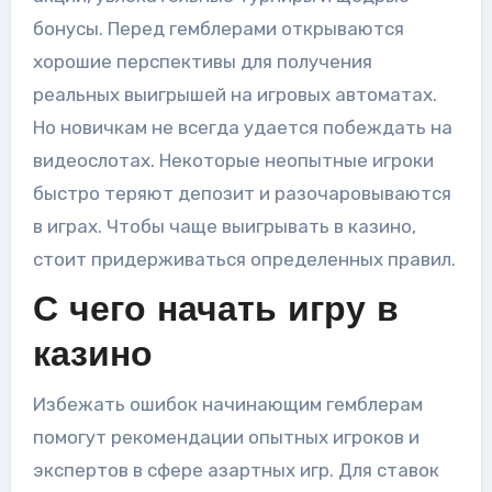
бонусы. Перед гемблерами открываются
хорошие перспективы для получения
реальных выигрышей на игровых автоматах.
Но новичкам не всегда удается побеждать на
видеослотах. Некоторые неопытные игроки
быстро теряют депозит и разочаровываются
в играх. Чтобы чаще выигрывать в казино,
стоит придерживаться определенных правил.
С чего начать игру в
казино
Избежать ошибок начинающим гемблерам
помогут рекомендации опытных игроков и
экспертов в сфере азартных игр. Для ставок