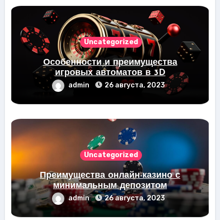
Uncategorized
Особенности и преимущества
игровых автоматов в 3D
admin
26 августа, 2023
Uncategorized
Преимущества онлайн-казино с
минимальным депозитом
admin
26 августа, 2023