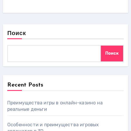
Поиск
Поиск
Recent Posts
Преимущества игры в онлайн-казино на
реальные деньги
Особенности и преимущества игровых