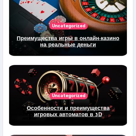
Uncategorized
Преимущества игры в онлайн-казино
на реальные деньги
Uncategorized
Особенности и преимущества
игровых автоматов в 3D