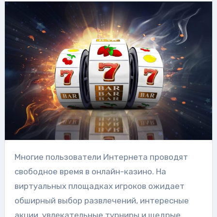
Многие пользователи Интернета проводят
свободное время в онлайн-казино. На
виртуальных площадках игроков ожидает
обширный выбор развлечений, интересные
акции, увлекательные турниры и щедрые