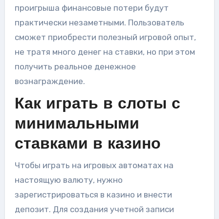
проигрыша финансовые потери будут
практически незаметными. Пользователь
сможет приобрести полезный игровой опыт,
не тратя много денег на ставки, но при этом
получить реальное денежное
вознаграждение.
Как играть в слоты с
минимальными
ставками в казино
Чтобы играть на игровых автоматах на
настоящую валюту, нужно
зарегистрироваться в казино и внести
депозит. Для создания учетной записи