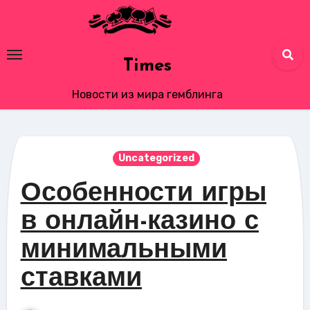
Перейти
к
содержимому
Times
Новости из мира гемблинга
Uncategorized
Особенности игры
в онлайн-казино с
минимальными
ставками