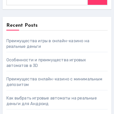
Recent Posts
Преимущества игры в онлайн-казино на
реальные деньги
Особенности и преимущества игровых
автоматов в 3D
Преимущества онлайн-казино с минимальным
депозитом
Как выбрать игровые автоматы на реальные
деньги для Андроид