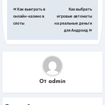
Навигация
Как выиграть в
Как выбрать
по
онлайн-казино в
игровые автоматы
записям
слоты
на реальные деньги
для Андроид
От
admin