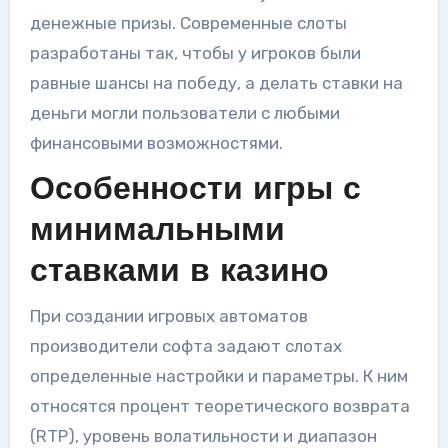
денежные призы. Современные слоты
разработаны так, чтобы у игроков были
равные шансы на победу, а делать ставки на
деньги могли пользователи с любыми
финансовыми возможностями.
Особенности игры с
минимальными
ставками в казино
При создании игровых автоматов
производители софта задают слотах
определенные настройки и параметры. К ним
относятся процент теоретического возврата
(RTP), уровень волатильности и диапазон