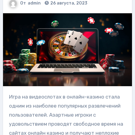
От
admin
26 августа, 2023
Игра на видеослотах в онлайн-казино стала
одним из наиболее популярных развлечений
пользователей. Азартные игроки с
удовольствием проводят свободное время на
сайтах онлайн казино и получают неплохие