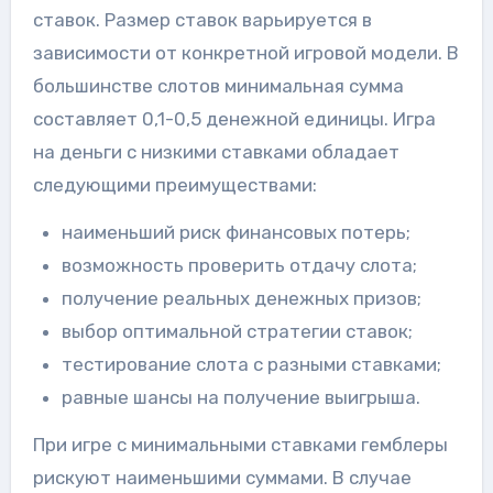
ставок. Размер ставок варьируется в
зависимости от конкретной игровой модели. В
большинстве слотов минимальная сумма
составляет 0,1-0,5 денежной единицы. Игра
на деньги с низкими ставками обладает
следующими преимуществами:
наименьший риск финансовых потерь;
возможность проверить отдачу слота;
получение реальных денежных призов;
выбор оптимальной стратегии ставок;
тестирование слота с разными ставками;
равные шансы на получение выигрыша.
При игре с минимальными ставками гемблеры
рискуют наименьшими суммами. В случае