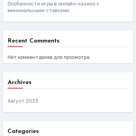
Особенности игры в онлайн-казино с
минимальными ставками
Recent Comments
Нет комментариев для просмотра.
Archives
Август 2023
Categories