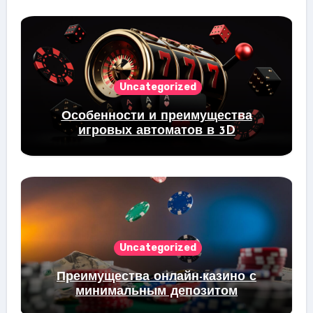
Uncategorized
Особенности и преимущества
игровых автоматов в 3D
Uncategorized
Преимущества онлайн-казино с
минимальным депозитом