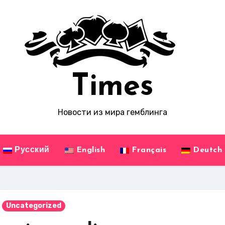
Times
Новости из мира гемблинга
Русский
English
Français
Deutch
Uncategorized