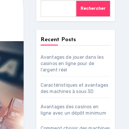
Rechercher
Recent Posts
Avantages de jouer dans les
casinos en ligne pour de
l’argent réel
Caractéristiques et avantages
des machines à sous 3D
Avantages des casinos en
ligne avec un dépôt minimum
Comment choisir des machines