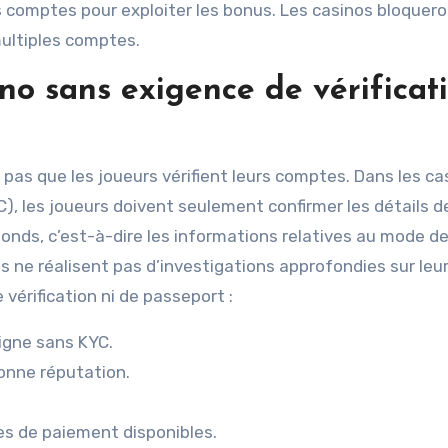
s comptes pour exploiter les bonus. Les casinos bloquero
ultiples comptes.
o sans exigence de vérificat
t pas que les joueurs vérifient leurs comptes. Dans les ca
C), les joueurs doivent seulement confirmer les détails de
onds, c’est-à-dire les informations relatives au mode d
 ne réalisent pas d’investigations approfondies sur leu
 vérification ni de passeport :
igne sans KYC.
bonne réputation.
es de paiement disponibles.