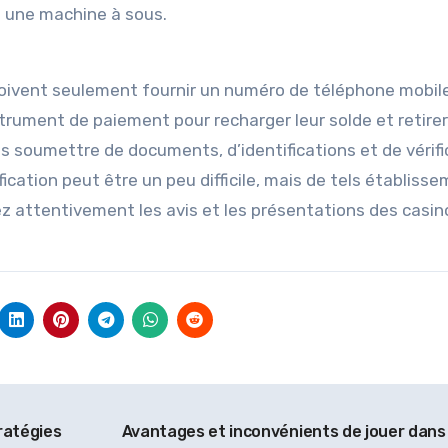
z une machine à sous.
s doivent seulement fournir un numéro de téléphone mobil
nstrument de paiement pour recharger leur solde et retirer
s soumettre de documents, d’identifications et de vérifi
ication peut être un peu difficile, mais de tels établiss
sez attentivement les avis et les présentations des casin
ratégies
Avantages et inconvénients de jouer dans