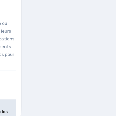
e ou
 leurs
cations
ements
os pour
 des