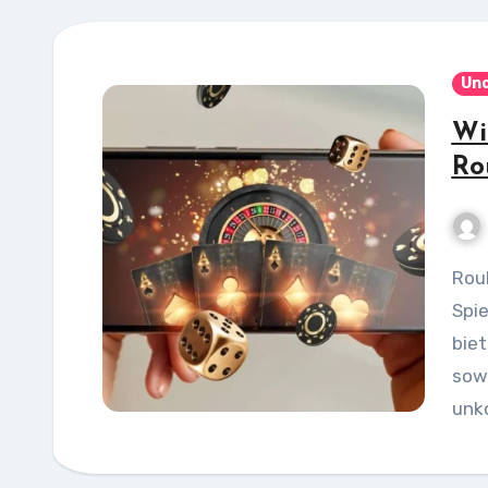
Unc
Wi
Ro
Roulette ist eines der ältesten und häufigsten
Spie
biet
sowo
unko